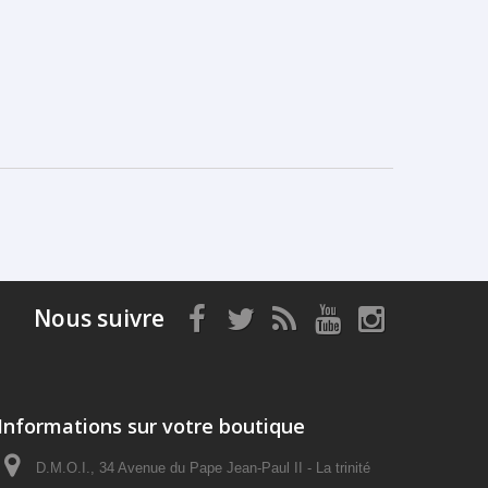
Nous suivre
Informations sur votre boutique
D.M.O.I., 34 Avenue du Pape Jean-Paul II - La trinité