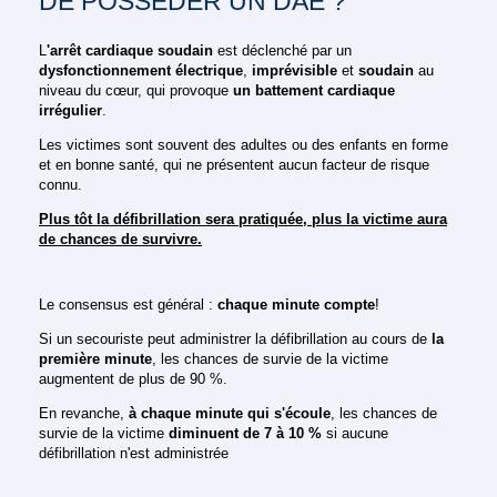
DE POSSEDER UN DAE ?
L
'arrêt cardiaque soudain
est déclenché par un
dysfonctionnement électrique
,
imprévisible
et
soudain
au
niveau du cœur, qui provoque
un battement cardiaque
irrégulier
.
Les victimes sont souvent des adultes ou des enfants en forme
et en bonne santé, qui ne présentent aucun facteur de risque
connu.
Plus tôt la défibrillation sera pratiquée, plus la victime aura
de chances de survivre.
Le consensus est général :
chaque minute compte
!
Si un secouriste peut administrer la défibrillation au cours de
la
première minute
, les chances de survie de la victime
augmentent de plus de 90 %.
En revanche,
à chaque minute qui s'écoule
, les chances de
survie de la victime
diminuent de 7 à 10 %
si aucune
défibrillation n'est administrée