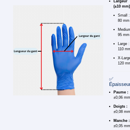
Largeur
(±10 mm)
Small :
80 mm
Medium
95 mm
Large :
110 m
X-Large
120 m
✅
Épaisseu
Paume :
±0,06 m
Doigts :
±0,08 m
Manche :
±0,05 m