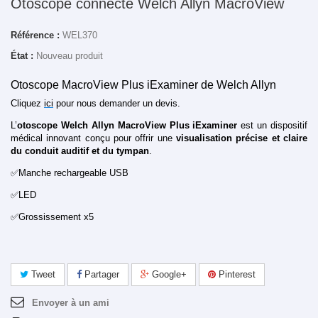
Otoscope connecté Welch Allyn MacroView
Référence :
WEL370
État :
Nouveau produit
Otoscope MacroView Plus iExaminer de Welch Allyn
Cliquez
ici
pour nous demander un devis.
L’
otoscope Welch Allyn MacroView Plus iExaminer
est un dispositif
médical innovant conçu pour offrir une
visualisation précise et claire
du conduit auditif et du tympan
.
✅Manche rechargeable USB
✅LED
✅Grossissement x5
Tweet
Partager
Google+
Pinterest
Envoyer à un ami