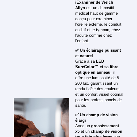
iExaminer de Welch
Allyn
est un dispositif
médical haut de gamme
conçu pour examiner
l’oreille externe, le conduit
auditif et le tympan, chez
l’adulte comme chez
l’enfant.
✅ Un éclairage puissant
et naturel
Grâce à sa
LED
SureColor™ et sa fibre
optique en anneau
, il
offre une luminosité de 5
200 lux, garantissant un
rendu fidèle des couleurs
et un confort visuel optimal
pour les professionnels de
santé.
✅ Un champ de vision
élargi
Avec un
grossissement
x5
et un
champ de vision
trois fois plus large
que